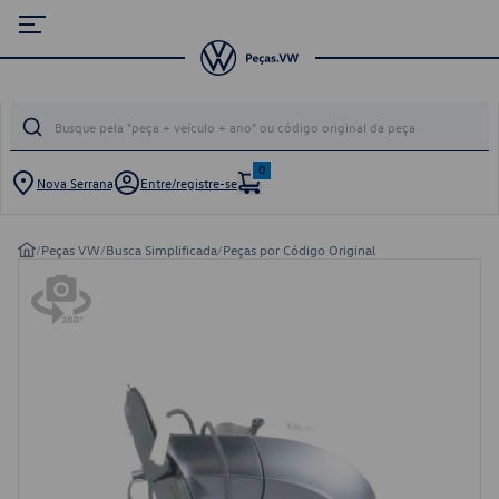
0
Nova Serrana
Entre/registre-se
/
Peças VW
/
Busca Simplificada
/
Peças por Código Original