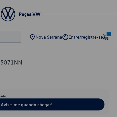
0
Nova Serrana
Entre/registre-se
75071NN
tado.
Avise-me quando chegar!