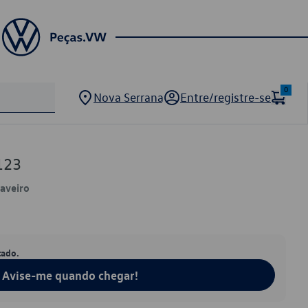
0
Nova Serrana
Entre/registre-se
123
Saveiro
tado.
Avise-me quando chegar!