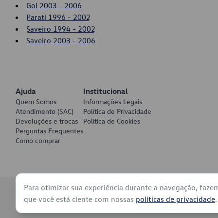
Gol 2003 - 2006
Parati 1996 - 2002
Saveiro 1994 - 2002
Saveiro 2003 - 2006
Ajuda
Institucional
Quem Somos
Informações Legais
Atendimento (SAC)
Política de Privacidade
Devoluções e trocas
Política de Cookies
Perguntas Frequentes
Como comprar
Para otimizar sua experiência durante a navegação, faze
© 2026 - Volkswagen do Brasil - Todos os direitos reservados
que você está ciente com nossas
políticas de privacidade
.