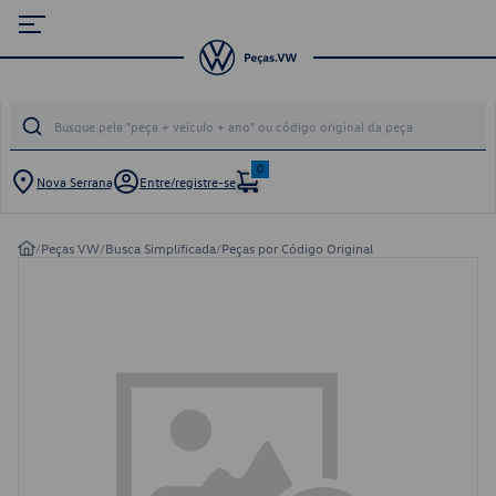
0
Nova Serrana
Entre/registre-se
/
Peças VW
/
Busca Simplificada
/
Peças por Código Original