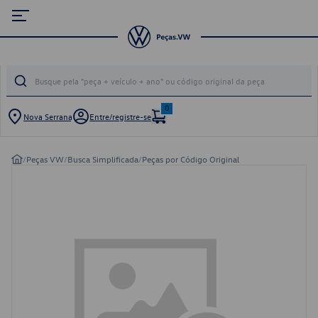
0
Nova Serrana
Entre/registre-se
/
Peças VW
/
Busca Simplificada
/
Peças por Código Original