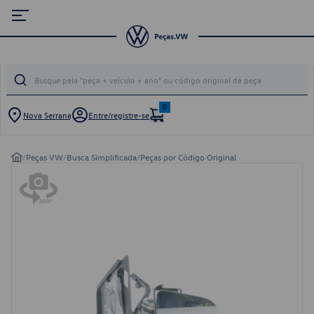
0
Nova Serrana
Entre/registre-se
/
Peças VW
/
Busca Simplificada
/
Peças por Código Original