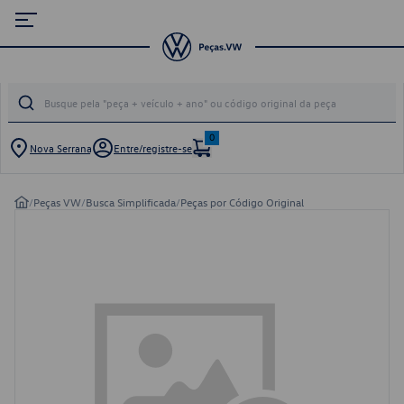
0
Nova Serrana
Entre/registre-se
/
Peças VW
/
Busca Simplificada
/
Peças por Código Original