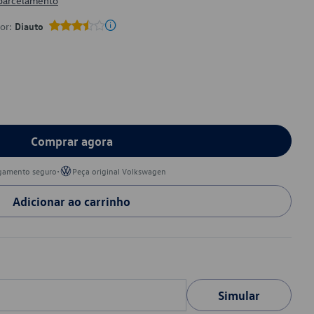
 parcelamento
por:
Diauto
Comprar agora
•
gamento seguro
Peça original Volkswagen
Adicionar ao carrinho
Simular