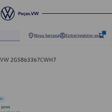
0
Nova Serrana
Entre/registre-se
ho VW 2G5863367CWH7
FF
juros