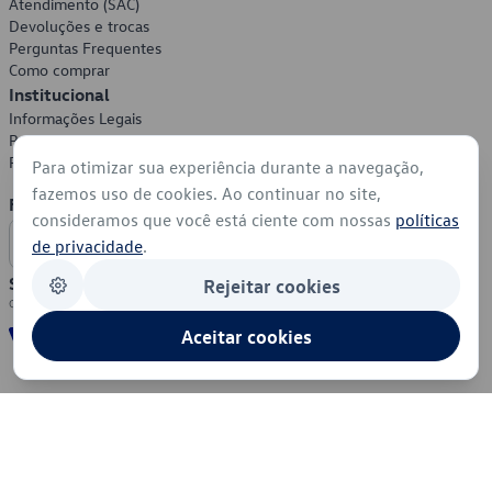
Atendimento (SAC)
Devoluções e trocas
Perguntas Frequentes
Como comprar
Institucional
Informações Legais
Política de Privacidade
Política de Cookies
Para otimizar sua experiência durante a navegação,
fazemos uso de cookies. Ao continuar no site,
Formas de Pagamento
consideramos que você está ciente com nossas
políticas
de privacidade
.
Segurança
Rejeitar cookies
Aceitar cookies
© 2026 - Volkswagen do Brasil - Todos os direitos reservados