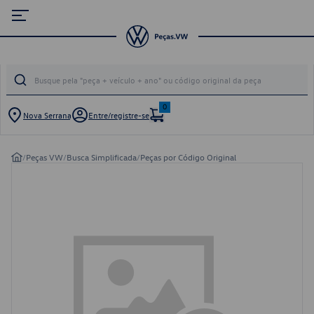
0
Nova Serrana
Entre/registre-se
/
Peças VW
/
Busca Simplificada
/
Peças por Código Original