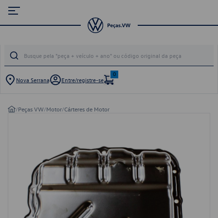
0
Nova Serrana
Entre/registre-se
/
Peças VW
/
Motor
/
Cárteres de Motor