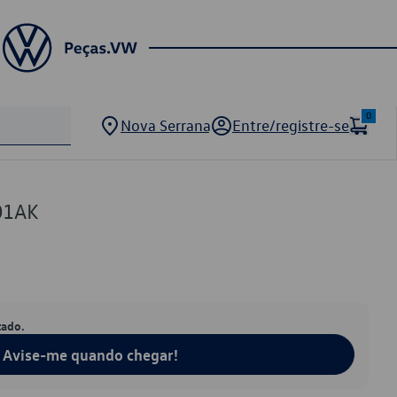
0
Nova Serrana
Entre/registre-se
01AK
tado.
Avise-me quando chegar!