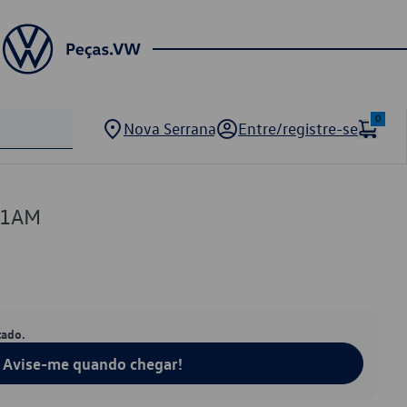
0
Nova Serrana
Entre/registre-se
11AM
tado.
Avise-me quando chegar!