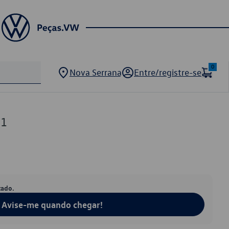
0
Nova Serrana
Entre/registre-se
61
tado.
Avise-me quando chegar!