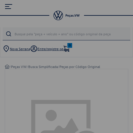
0
Nova Serrana
Entre/registre-se
/
Peças VW
/
Busca Simplificada
/
Peças por Código Original