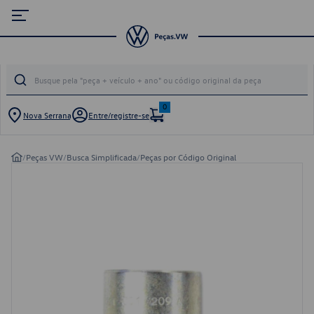
0
Nova Serrana
Entre/registre-se
/
Peças VW
/
Busca Simplificada
/
Peças por Código Original