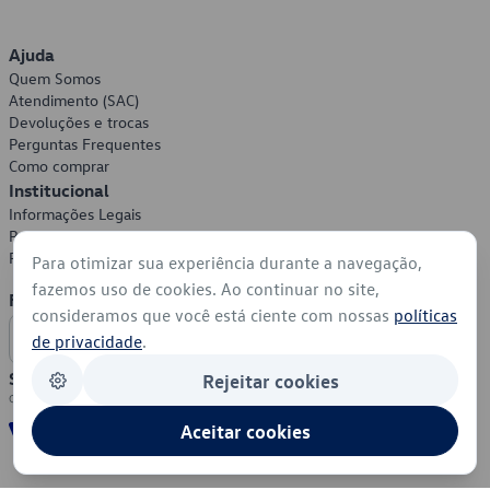
Ajuda
Quem Somos
Atendimento (SAC)
Devoluções e trocas
Perguntas Frequentes
Como comprar
Institucional
Informações Legais
Política de Privacidade
Política de Cookies
Para otimizar sua experiência durante a navegação,
fazemos uso de cookies. Ao continuar no site,
Formas de Pagamento
consideramos que você está ciente com nossas
políticas
de privacidade
.
Segurança
Rejeitar cookies
Aceitar cookies