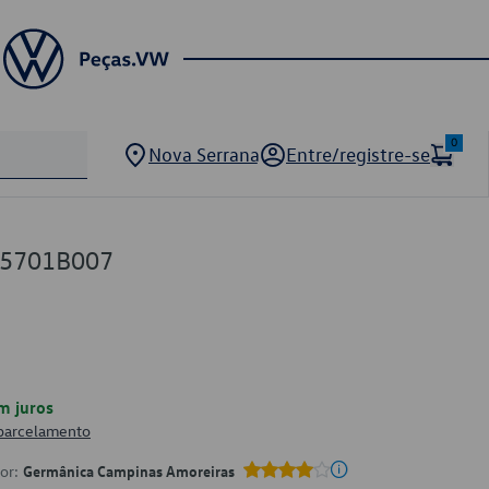
0
Nova Serrana
Entre/registre-se
05701B007
m juros
 parcelamento
por:
Germânica Campinas Amoreiras