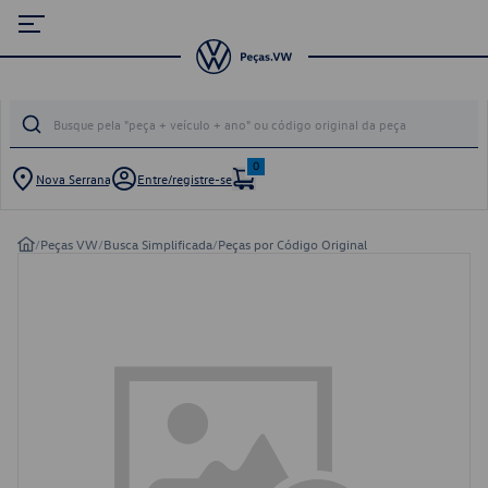
0
Nova Serrana
Entre/registre-se
/
Peças VW
/
Busca Simplificada
/
Peças por Código Original