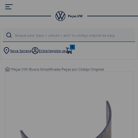
0
Nova Serrana
Entre/registre-se
/
Peças VW
/
Busca Simplificada
/
Peças por Código Original