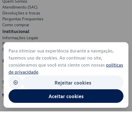
Quem Somos
Atendimento (SAC)
Devoluções e trocas
Perguntas Frequentes
Como comprar
Institucional
Informações Legais
Política de Privacidade
Política de Cookies
Para otimizar sua experiência durante a navegação,
fazemos uso de cookies. Ao continuar no site,
Formas de Pagamento
consideramos que você está ciente com nossas
políticas
de privacidade
.
Segurança
Rejeitar cookies
Aceitar cookies
© 2026 - Volkswagen do Brasil - Todos os direitos reservados