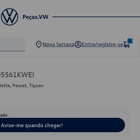
0
Nova Serrana
Entre/registre-se
05561KWEI
Jetta, Passat, Tiguan
tado.
Avise-me quando chegar!