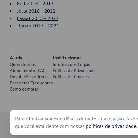
Golf 2013 - 2017
Jetta 2018 - 2022
Passat 2015 - 2021
Tiguan 2017 - 2021
Ajuda
Institucional
Quem Somos
Informações Legais
Atendimento (SAC)
Política de Privacidade
Devoluções e trocas
Política de Cookies
Perguntas Frequentes
Como comprar
Para otimizar sua experiência durante a navegação, faze
© 2026 - Volkswagen do Brasil - Todos os direitos reservados
que você está ciente com nossas
políticas de privacidade
.