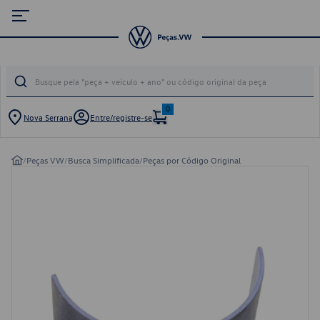
0
Nova Serrana
Entre/registre-se
/
Peças VW
/
Busca Simplificada
/
Peças por Código Original