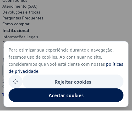
Quem Somos
Atendimento (SAC)
Devoluções e trocas
Perguntas Frequentes
Como comprar
Institucional
Informações Legais
Política de Privacidade
Política de Cookies
Para otimizar sua experiência durante a navegação,
fazemos uso de cookies. Ao continuar no site,
Formas de Pagamento
consideramos que você está ciente com nossas
políticas
de privacidade
.
Segurança
Rejeitar cookies
Aceitar cookies
© 2026 - Volkswagen do Brasil - Todos os direitos reservados