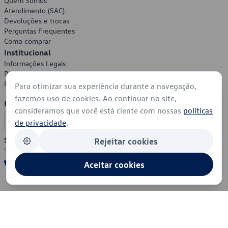
Quem Somos
Atendimento (SAC)
Devoluções e trocas
Perguntas Frequentes
Como comprar
Institucional
Informações Legais
Política de Privacidade
Política de Cookies
Para otimizar sua experiência durante a navegação,
fazemos uso de cookies. Ao continuar no site,
Formas de Pagamento
consideramos que você está ciente com nossas
políticas
de privacidade
.
Segurança
Rejeitar cookies
Aceitar cookies
© 2026 - Volkswagen do Brasil - Todos os direitos reservados