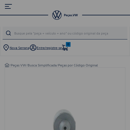
0
Nova Serrana
Entre/registre-se
/
Peças VW
/
Busca Simplificada
/
Peças por Código Original