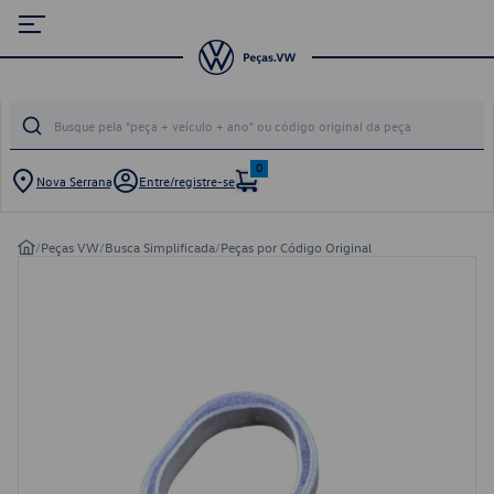
0
Nova Serrana
Entre/registre-se
/
Peças VW
/
Busca Simplificada
/
Peças por Código Original