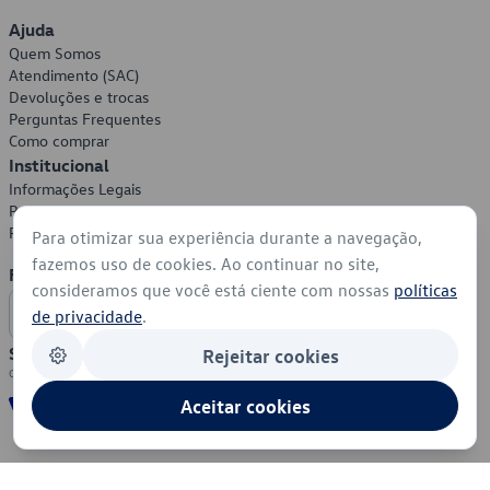
Ajuda
Quem Somos
Atendimento (SAC)
Devoluções e trocas
Perguntas Frequentes
Como comprar
Institucional
Informações Legais
Política de Privacidade
Política de Cookies
Para otimizar sua experiência durante a navegação,
fazemos uso de cookies. Ao continuar no site,
Formas de Pagamento
consideramos que você está ciente com nossas
políticas
de privacidade
.
Segurança
Rejeitar cookies
Aceitar cookies