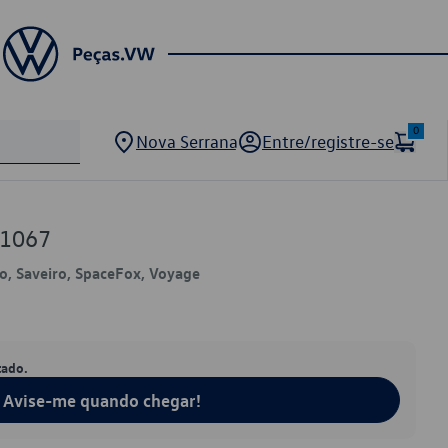
0
Nova Serrana
Entre/registre-se
11067
lo, Saveiro, SpaceFox, Voyage
tado.
Avise-me quando chegar!