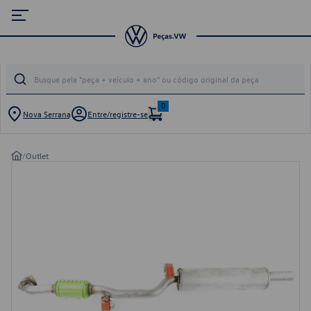
0
Nova Serrana
Entre/registre-se
/
Outlet