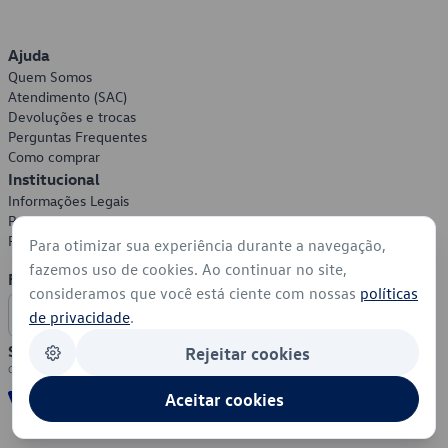
Ajuda
Quem Somos
Atendimento (SAC)
Devoluções e trocas
Perguntas Frequentes
Como comprar
Institucional
Informações Legais
Política de Privacidade
Política de Cookies
Para otimizar sua experiência durante a navegação,
fazemos uso de cookies. Ao continuar no site,
Formas de Pagamento
consideramos que você está ciente com nossas
políticas
de privacidade
.
Segurança
Rejeitar cookies
Aceitar cookies