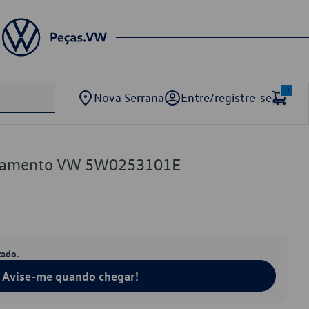
0
Nova Serrana
Entre/registre-se
capamento VW 5W0253101E
tado.
Avise-me quando chegar!