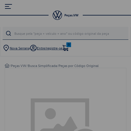
0
Nova Serrana
Entre/registre-se
/
Peças VW
/
Busca Simplificada
/
Peças por Código Original