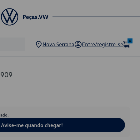
0
Nova Serrana
Entre/registre-se
7909
tado.
Avise-me quando chegar!