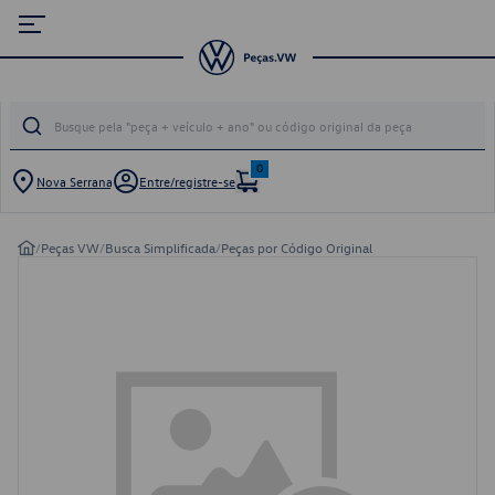
0
Nova Serrana
Entre/registre-se
/
Peças VW
/
Busca Simplificada
/
Peças por Código Original