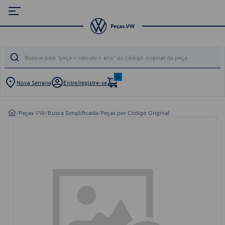
0
Nova Serrana
Entre/registre-se
/
Peças VW
/
Busca Simplificada
/
Peças por Código Original