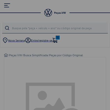
0
Nova Serrana
Entre/registre-se
/
Peças VW
/
Busca Simplificada
/
Peças por Código Original