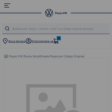
0
Nova Serrana
Entre/registre-se
/
Peças VW
/
Busca Simplificada
/
Peças por Código Original