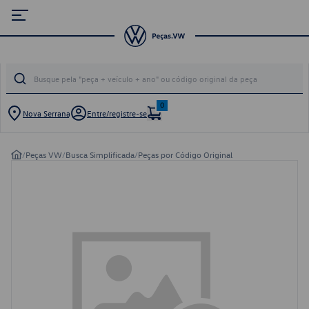
0
Nova Serrana
Entre/registre-se
/
Peças VW
/
Busca Simplificada
/
Peças por Código Original