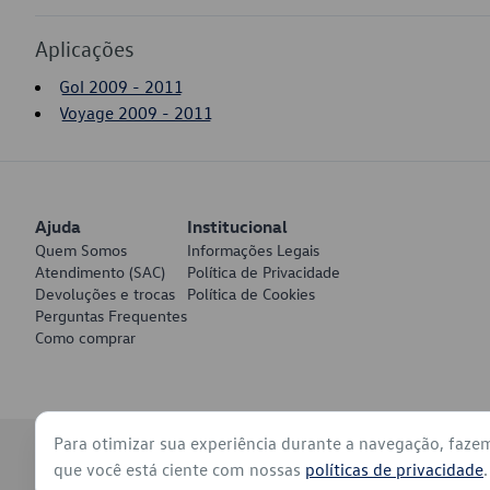
Aplicações
Gol 2009 - 2011
Voyage 2009 - 2011
Ajuda
Institucional
Quem Somos
Informações Legais
Atendimento (SAC)
Política de Privacidade
Devoluções e trocas
Política de Cookies
Perguntas Frequentes
Como comprar
Para otimizar sua experiência durante a navegação, faze
© 2026 - Volkswagen do Brasil - Todos os direitos reservados
que você está ciente com nossas
políticas de privacidade
.