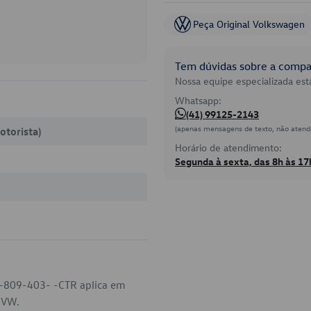
Peça Original Volkswagen
Tem dúvidas sobre a compat
Nossa equipe especializada está
Whatsapp:
(41) 99125-2143
(apenas mensagens de texto, não atend
otorista)
Horário de atendimento:
Segunda à sexta, das 8h às 17
5-809-403- -CTR aplica em
a VW.