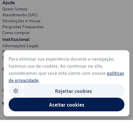
Ajuda
Quem Somos
Atendimento (SAC)
Devoluções e trocas
Perguntas Frequentes
Como comprar
Institucional
Informações Legais
Política de Privacidade
Política de Cookies
Para otimizar sua experiência durante a navegação,
fazemos uso de cookies. Ao continuar no site,
Formas de Pagamento
consideramos que você está ciente com nossas
políticas
de privacidade
.
Segurança
Rejeitar cookies
Aceitar cookies