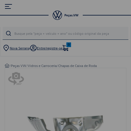
0
Nova Serrana
Entre/registre-se
/
Peças VW
/
Vidros e Carroceria
/
Chapas de Caixa de Roda