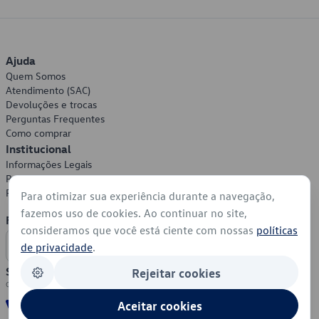
Ajuda
Quem Somos
Atendimento (SAC)
Devoluções e trocas
Perguntas Frequentes
Como comprar
Institucional
Informações Legais
Política de Privacidade
Política de Cookies
Para otimizar sua experiência durante a navegação,
fazemos uso de cookies. Ao continuar no site,
Formas de Pagamento
consideramos que você está ciente com nossas
políticas
de privacidade
.
Segurança
Rejeitar cookies
Aceitar cookies