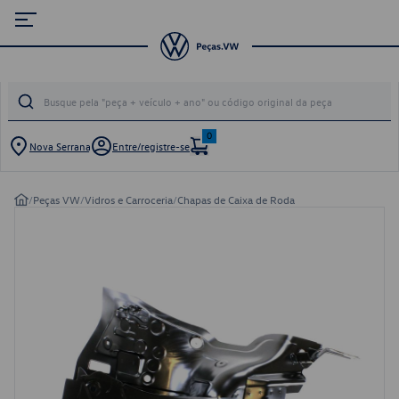
0
Nova Serrana
Entre/registre-se
/
Peças VW
/
Vidros e Carroceria
/
Chapas de Caixa de Roda