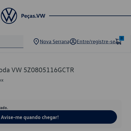
0
Nova Serrana
Entre/registre-se
 Roda VW 5Z0805116GCTR
ox
tado.
Avise-me quando chegar!