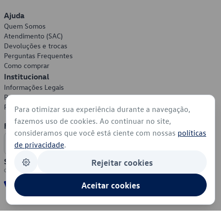
Ajuda
Quem Somos
Atendimento (SAC)
Devoluções e trocas
Perguntas Frequentes
Como comprar
Institucional
Informações Legais
Política de Privacidade
Política de Cookies
Para otimizar sua experiência durante a navegação,
fazemos uso de cookies. Ao continuar no site,
Formas de Pagamento
consideramos que você está ciente com nossas
políticas
de privacidade
.
Segurança
Rejeitar cookies
Aceitar cookies