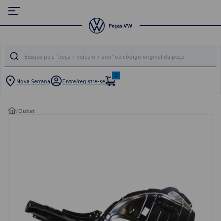
0
Nova Serrana
Entre/registre-se
/
Outlet