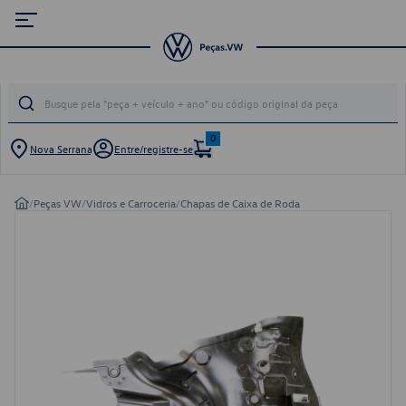
0
Nova Serrana
Entre/registre-se
/
Peças VW
/
Vidros e Carroceria
/
Chapas de Caixa de Roda