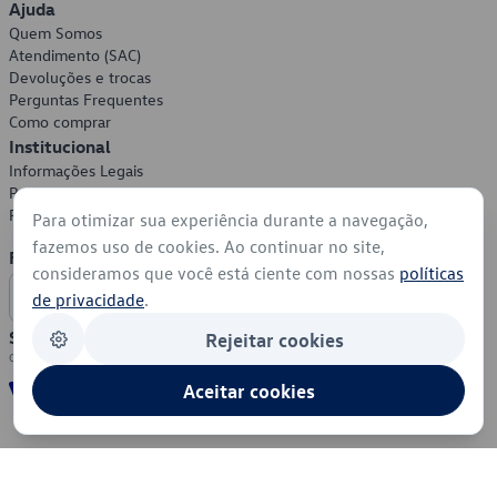
Ajuda
Quem Somos
Atendimento (SAC)
Devoluções e trocas
Perguntas Frequentes
Como comprar
Institucional
Informações Legais
Política de Privacidade
Política de Cookies
Para otimizar sua experiência durante a navegação,
fazemos uso de cookies. Ao continuar no site,
Formas de Pagamento
consideramos que você está ciente com nossas
políticas
de privacidade
.
Segurança
Rejeitar cookies
Aceitar cookies