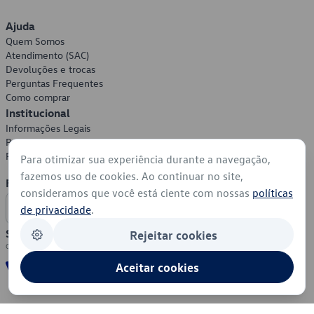
Ajuda
Quem Somos
Atendimento (SAC)
Devoluções e trocas
Perguntas Frequentes
Como comprar
Institucional
Informações Legais
Política de Privacidade
Política de Cookies
Para otimizar sua experiência durante a navegação,
fazemos uso de cookies. Ao continuar no site,
Formas de Pagamento
consideramos que você está ciente com nossas
políticas
de privacidade
.
Segurança
Rejeitar cookies
Aceitar cookies