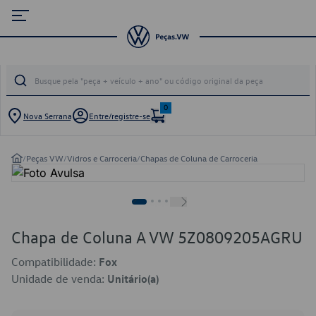
0
Nova Serrana
Entre/registre-se
/
Peças VW
/
Vidros e Carroceria
/
Chapas de Coluna de Carroceria
Chapa de Coluna A VW 5Z0809205AGRU
Compatibilidade:
Fox
Unidade de venda:
Unitário(a)