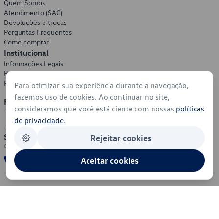
Quem Somos
Atendimento (SAC)
Devoluções e trocas
Perguntas Frequentes
Como comprar
Institucional
Informações Legais
Política de Privacidade
Política de Cookies
Para otimizar sua experiência durante a navegação,
fazemos uso de cookies. Ao continuar no site,
Formas de Pagamento
consideramos que você está ciente com nossas
políticas
de privacidade
.
Segurança
Rejeitar cookies
Aceitar cookies
© 2026 - Volkswagen do Brasil - Todos os direitos reservados