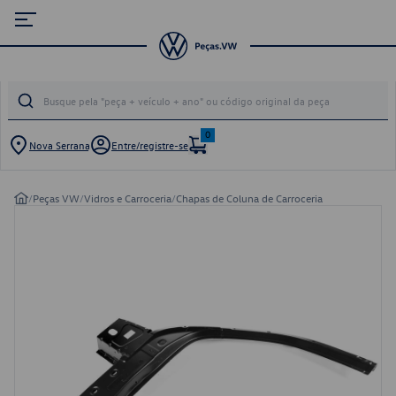
0
Nova Serrana
Entre/registre-se
/
Peças VW
/
Vidros e Carroceria
/
Chapas de Coluna de Carroceria