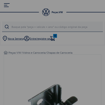
0
Nova Serrana
Entre/registre-se
/
Peças VW
/
Vidros e Carroceria
/
Chapas de Carroceria