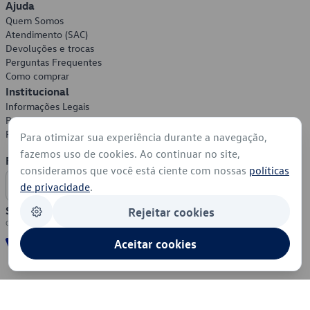
Ajuda
Quem Somos
Atendimento (SAC)
Devoluções e trocas
Perguntas Frequentes
Como comprar
Institucional
Informações Legais
Política de Privacidade
Política de Cookies
Para otimizar sua experiência durante a navegação,
fazemos uso de cookies. Ao continuar no site,
Formas de Pagamento
consideramos que você está ciente com nossas
políticas
de privacidade
.
Segurança
Rejeitar cookies
Aceitar cookies