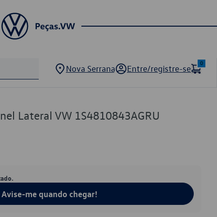
0
Nova Serrana
Entre/registre-se
ainel Lateral VW 1S4810843AGRU
tado.
Avise-me quando chegar!