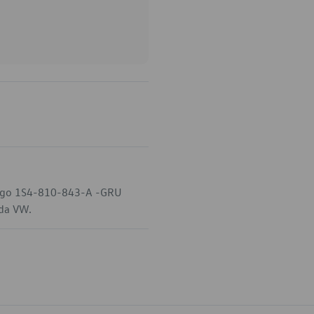
código 1S4-810-843-A -GRU
 da VW.