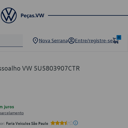
0
Nova Serrana
Entre/registre-se
Assoalho VW 5U5803907CTR
m juros
 parcelamento
por:
Faria Veículos São Paulo