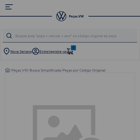
0
Nova Serrana
Entre/registre-se
/
Peças VW
/
Busca Simplificada
/
Peças por Código Original