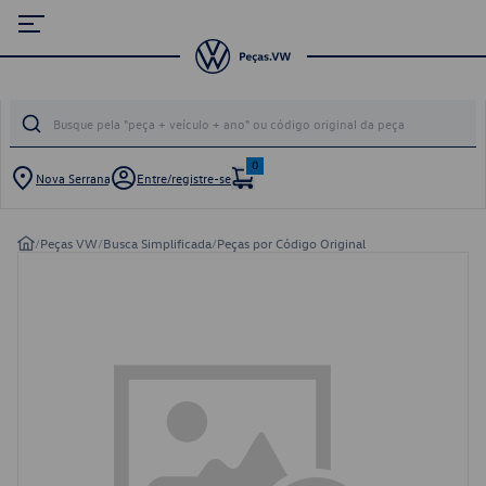
0
Nova Serrana
Entre/registre-se
/
Peças VW
/
Busca Simplificada
/
Peças por Código Original