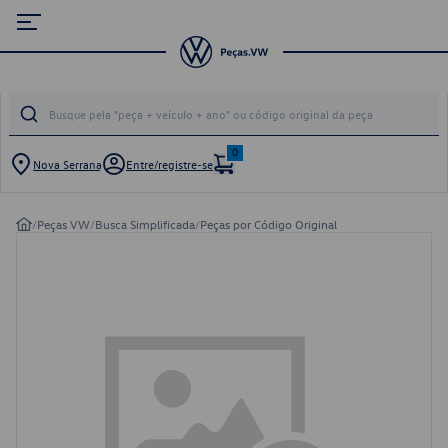
0
Nova Serrana
Entre/registre-se
/
Peças VW
/
Busca Simplificada
/
Peças por Código Original