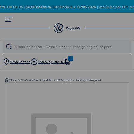
R DE R$ 150,00 (válido de 10/08/2026 a 31/08/2026 | uso único por CPF ou 
0
Nova Serrana
Entre/registre-se
/
Peças VW
/
Busca Simplificada
/
Peças por Código Original