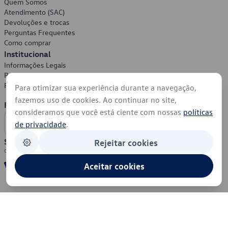
Quem Somos
Atendimento (SAC)
Devoluções e trocas
Perguntas Frequentes
Como comprar
Institucional
Informações Legais
Política de Privacidade
Política de Cookies
Para otimizar sua experiência durante a navegação,
fazemos uso de cookies. Ao continuar no site,
Formas de Pagamento
consideramos que você está ciente com nossas
políticas
de privacidade
.
Segurança
Rejeitar cookies
Aceitar cookies
© 2026 - Volkswagen do Brasil - Todos os direitos reservados