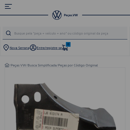
0
Nova Serrana
Entre/registre-se
/
Peças VW
/
Busca Simplificada
/
Peças por Código Original