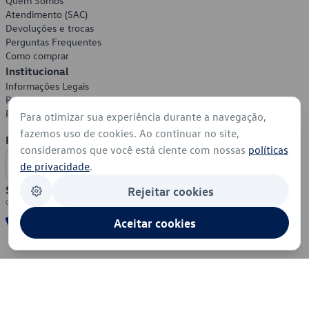
Quem Somos
Atendimento (SAC)
Devoluções e trocas
Perguntas Frequentes
Como comprar
Institucional
Informações Legais
Política de Privacidade
Política de Cookies
Para otimizar sua experiência durante a navegação,
fazemos uso de cookies. Ao continuar no site,
Formas de Pagamento
consideramos que você está ciente com nossas
políticas
de privacidade
.
Segurança
Rejeitar cookies
Aceitar cookies
© 2026 - Volkswagen do Brasil - Todos os direitos reservados