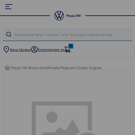
0
Nova Serrana
Entre/registre-se
/
Peças VW
/
Busca Simplificada
/
Peças por Código Original